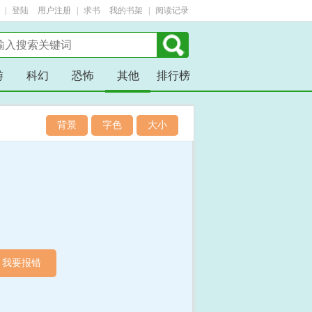
| 
登陆
用户注册
| 
求书
我的书架
| 
阅读记录
游
科幻
恐怖
其他
排行榜
背景
字色
大小
我要报错