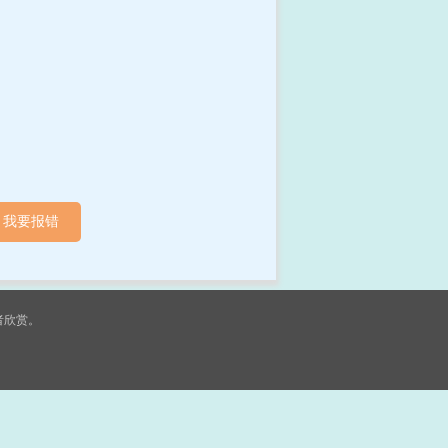
我要报错
者欣赏。