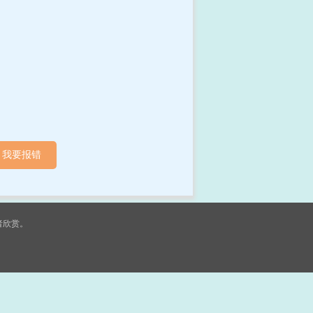
我要报错
者欣赏。