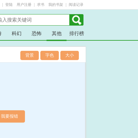
| 
登陆
用户注册
| 
求书
我的书架
| 
阅读记录
游
科幻
恐怖
其他
排行榜
背景
字色
大小
我要报错