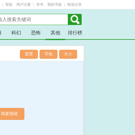
| 
登陆
用户注册
| 
求书
我的书架
| 
阅读记录
游
科幻
恐怖
其他
排行榜
背景
字色
大小
我要报错