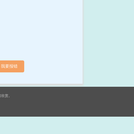
我要报错
者欣赏。